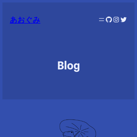
GitHub
Instag
Twitt
あおぐみ
Blog