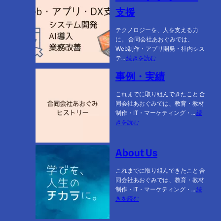
テ
運
支援
ィ
営
ン
テクノロジーを、人を支える力
グ
に。 合同会社あおぐみでは、
支
Web制作・アプリ開発・社内シス
援
:
テ…
続きを読む
Web・
事例・実績
ア
プ
これまでに取り組んできたこと 合
リ・
同会社あおぐみでは、教育・教材
DX
制作・IT・マーケティング・…
続
支
:
きを読む
援
事
例・
実
About Us
績
これまでに取り組んできたこと 合
同会社あおぐみでは、教育・教材
制作・IT・マーケティング・…
続
:
きを読む
About
Us