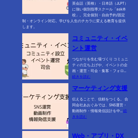
ツ
英会話（英検）・日本語（JLPT）
制
に強い個別指導スクール「ask本
作
校」。完全個別・自由予約/固定
制・オンライン対応。学びを人生のチカラに変える教育を提供
します。
コミュニティ・イベ
ント運営
つながりを生む場づくり コミュニ
ティの立ち上げや、イベントの企
画・運営・司会・集客・フォロ…
:
続きを読む
コ
マーケティング支援
ミ
ュ
伝えることで、信頼をつくる。 合
ニ
同会社あおぐみでは、SNS運営・
テ
動画制作・情報発信設計を中…
続
ィ・
:
きを読む
イ
マ
ベ
ー
ン
ケ
Web・アプリ・DX
ト