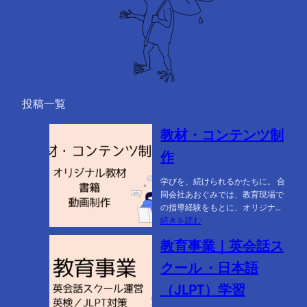
投稿一覧
教材・コンテンツ制
作
学びを、続けられるかたちに。 合
同会社あおぐみでは、教育現場で
の指導経験をもとに、オリジナ…
:
続きを読む
教
教育事業｜英会話ス
材・
コ
クール ・日本語
ン
テ
（JLPT）学習
ン