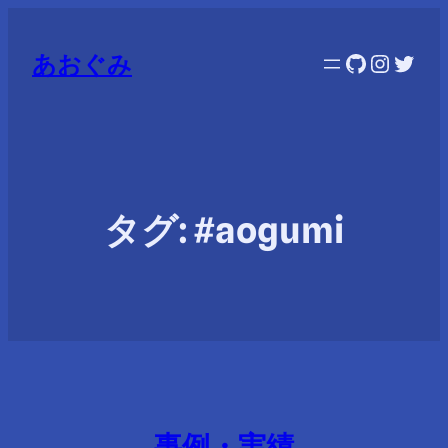
GitHub
Instag
Twitt
あおぐみ
タグ:
#aogumi
事例・実績