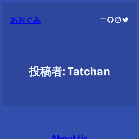
GitHub
Instag
Twitt
あおぐみ
投稿者:
Tatchan
About Us